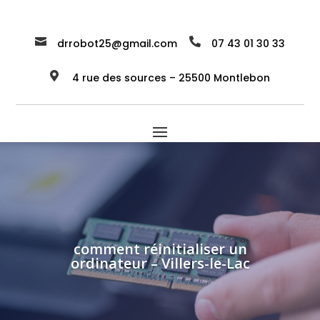


drrobot25@gmail.com
07 43 01 30 33

4 rue des sources – 25500 Montlebon
comment réinitialiser un
ordinateur – Villers-le-Lac