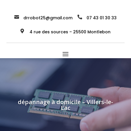


drrobot25@gmail.com
07 43 01 30 33

4 rue des sources – 25500 Montlebon
dépannage à domicile – Villers-le-
Lac