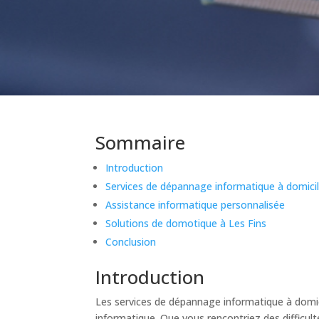
Sommaire
Introduction
Services de dépannage informatique à domicil
Assistance informatique personnalisée
Solutions de domotique à Les Fins
Conclusion
Introduction
Les services de dépannage informatique à domici
informatique. Que vous rencontriez des difficul