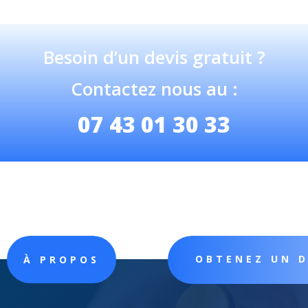
Besoin d’un devis gratuit ?
Contactez nous au :
07 43 01 30 33
OBTENEZ UN 
À PROPOS