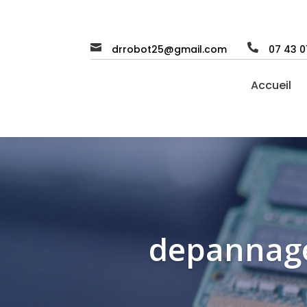


drrobot25@gmail.com
07 43 0
Accueil
depannage