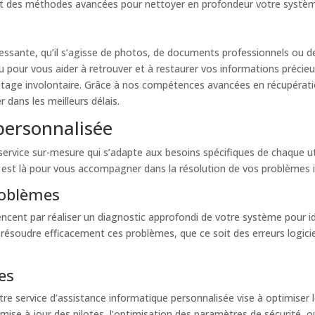
e et des méthodes avancées pour nettoyer en profondeur votre systèm
essante, qu’il s’agisse de photos, de documents professionnels ou de
 pour vous aider à retrouver et à restaurer vos informations précie
rmatage involontaire. Grâce à nos compétences avancées en récupér
r dans les meilleurs délais.
personnalisée
service sur-mesure qui s’adapte aux besoins spécifiques de chaque ut
és est là pour vous accompagner dans la résolution de vos problèmes 
roblèmes
nt par réaliser un diagnostic approfondi de votre système pour iden
ésoudre efficacement ces problèmes, que ce soit des erreurs logici
es
tre service d’assistance informatique personnalisée vise à optimiser
la mise à jour des pilotes, l’optimisation des paramètres de sécurité, 