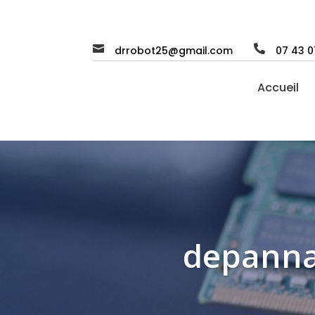


drrobot25@gmail.com
07 43 0
Accueil
depanna