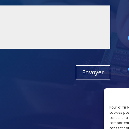
Envoyer
Pour offrir 
cookies pou
consentir à
comportemen
consentir o