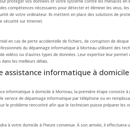
 pour protéger vos données et votre système contre les menaces en l
des compétences nécessaires pour détecter et éliminer les virus, les
rité de votre ordinateur. Ils mettent en place des solutions de prote
 sécurité sur Internet.
iel en cas de perte accidentelle de fichiers, de corruption de disque 
ofessionnels du dépannage informatique à Morteau utilisent des tech
 de vidéos ou d’autres types de données. Leur expertise leur permet 
 dans les meilleurs délais.
 assistance informatique à domicil
nce informatique à domicile à Morteau, la première étape consiste à
 le service de dépannage informatique par téléphone ou en remplissant
sur le problème rencontré afin que le technicien puisse préparer les ou
endra à votre domicile à l’heure convenue. À son arrivée, il effectue