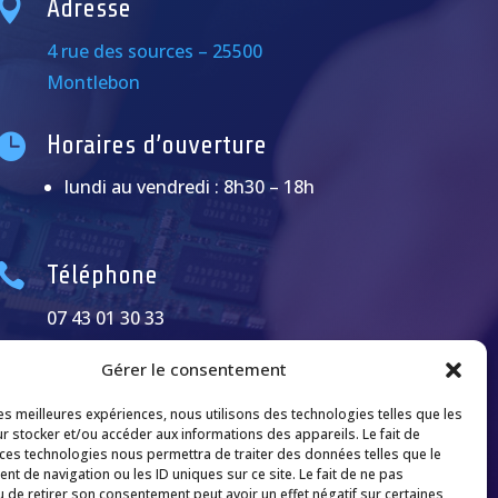

Adresse
4 rue des sources – 25500
Montlebon

Horaires d’ouverture
lundi au vendredi : 8h30 – 18h

Téléphone
07 43 01 30 33
Gérer le consentement
les meilleures expériences, nous utilisons des technologies telles que les
r stocker et/ou accéder aux informations des appareils. Le fait de
 ces technologies nous permettra de traiter des données telles que le
t de navigation ou les ID uniques sur ce site. Le fait de ne pas
u de retirer son consentement peut avoir un effet négatif sur certaines