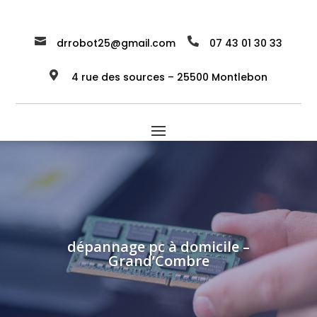


drrobot25@gmail.com
07 43 01 30 33

4 rue des sources – 25500 Montlebon
dépannage pc à domicile –
Grand’Combre