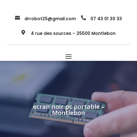


drrobot25@gmail.com
07 43 01 30 33

4 rue des sources – 25500 Montlebon
ecran noir pc portable –
Montlebon