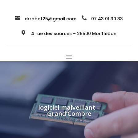


drrobot25@gmail.com
07 43 01 30 33

4 rue des sources – 25500 Montlebon
logiciel malveillant –
Grand’Combre