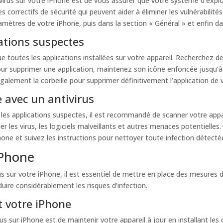
virus sur votre iPhone est de vous assurer que votre système d’explo
 correctifs de sécurité qui peuvent aider à éliminer les vulnérabilités 
amètres de votre iPhone, puis dans la section « Général » et enfin dan
cations suspectes
e toutes les applications installées sur votre appareil. Recherchez 
e. Pour supprimer une application, maintenez son icône enfoncée jusqu’
également la corbeille pour supprimer définitivement l’application de 
e avec un antivirus
les applications suspectes, il est recommandé de scanner votre apparei
r les virus, les logiciels malveillants et autres menaces potentielles
one et suivez les instructions pour nettoyer toute infection détecté
iPhone
us sur votre iPhone, il est essentiel de mettre en place des mesures
duire considérablement les risques d’infection.
t votre iPhone
s sur iPhone est de maintenir votre appareil à jour en installant les