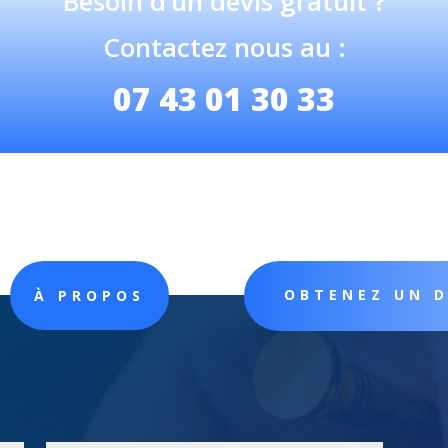
Besoin d’un devis gratuit ?
Contactez nous au :
07 43 01 30 33
OBTENEZ UN 
À PROPOS