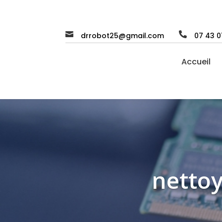


drrobot25@gmail.com
07 43 0
Accueil
nettoy