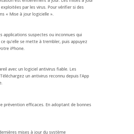
itation est entièrement à jour. Les mises à jour
exploitées par les virus. Pour vérifier si des
s « Mise à jour logicielle ».
des applications suspectes ou inconnues qui
à ce qu’elle se mette à trembler, puis appuyez
votre iPhone.
l avec un logiciel antivirus fiable. Les
. Téléchargez un antivirus reconnu depuis l’App
e.
 de prévention efficaces. En adoptant de bonnes
 dernières mises à jour du système