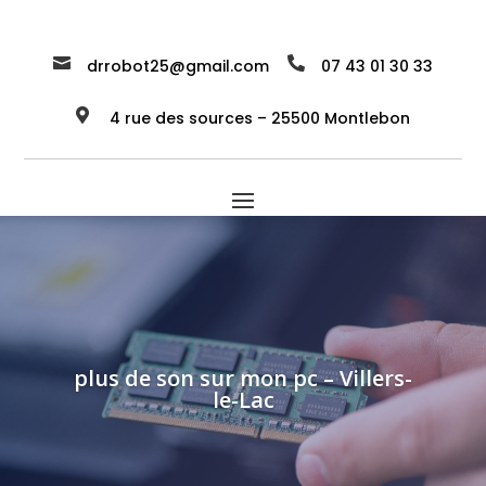


drrobot25@gmail.com
07 43 01 30 33

4 rue des sources – 25500 Montlebon
plus de son sur mon pc – Villers-
le-Lac