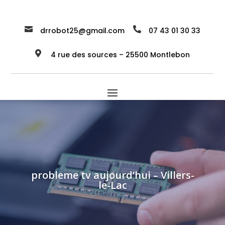


drrobot25@gmail.com
07 43 01 30 33

4 rue des sources – 25500 Montlebon
probleme tv aujourd’hui – Villers-
le-Lac