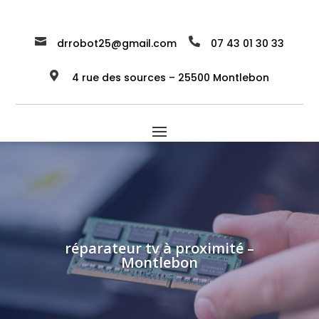


drrobot25@gmail.com
07 43 01 30 33

4 rue des sources – 25500 Montlebon
réparateur tv à proximité –
Montlebon