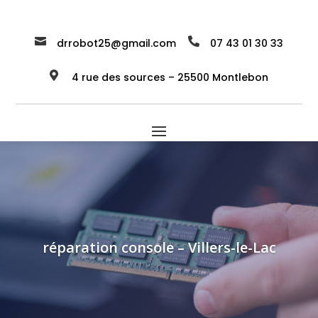


drrobot25@gmail.com
07 43 01 30 33

4 rue des sources – 25500 Montlebon
réparation console – Villers-le-Lac