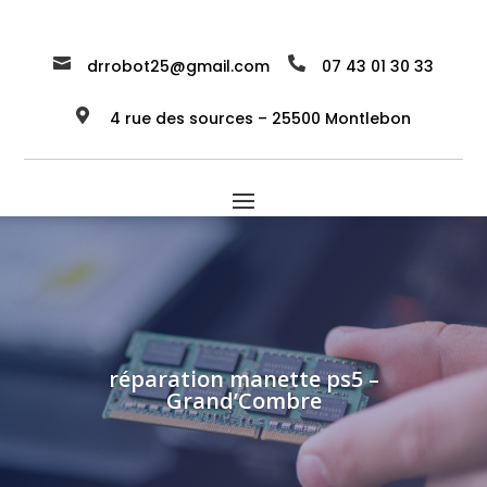


drrobot25@gmail.com
07 43 01 30 33

4 rue des sources – 25500 Montlebon
réparation manette ps5 –
Grand’Combre