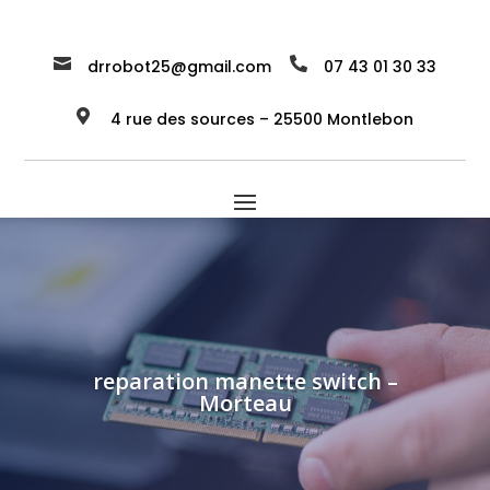


drrobot25@gmail.com
07 43 01 30 33

4 rue des sources – 25500 Montlebon
reparation manette switch –
Morteau