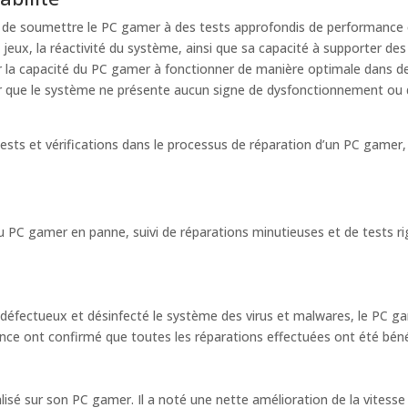
iel de soumettre le PC gamer à des tests approfondis de performance e
es jeux, la réactivité du système, ainsi que sa capacité à supporter de
r la capacité du PC gamer à fonctionner de manière optimale dans de
r que le système ne présente aucun signe de dysfonctionnement ou de
ests et vérifications dans le processus de réparation d’un PC gamer
u PC gamer en panne, suivi de réparations minutieuses et de tests rig
défectueux et désinfecté le système des virus et malwares, le PC gam
ce ont confirmé que toutes les réparations effectuées ont été béné
éalisé sur son PC gamer. Il a noté une nette amélioration de la vitess