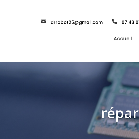


drrobot25@gmail.com
07 43 0
Accueil
répar