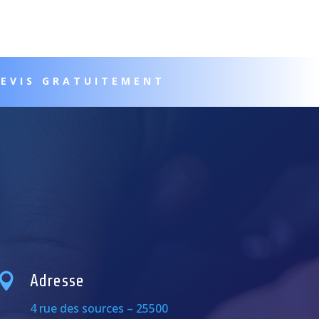
DEVIS GRATUITEMENT

Adresse
4 rue des sources – 25500