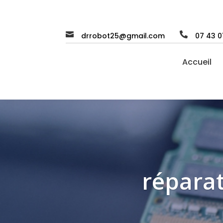


drrobot25@gmail.com
07 43 0
Accueil
réparat