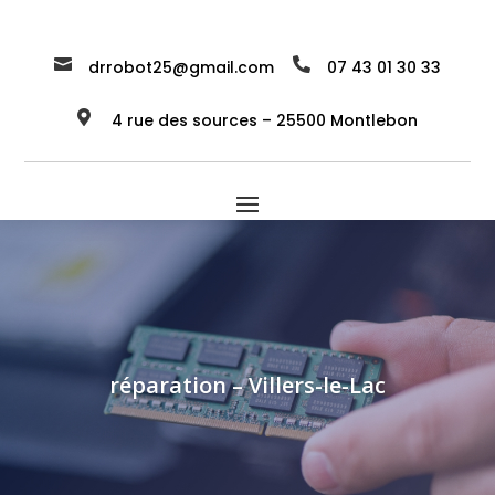


drrobot25@gmail.com
07 43 01 30 33

4 rue des sources – 25500 Montlebon
réparation – Villers-le-Lac