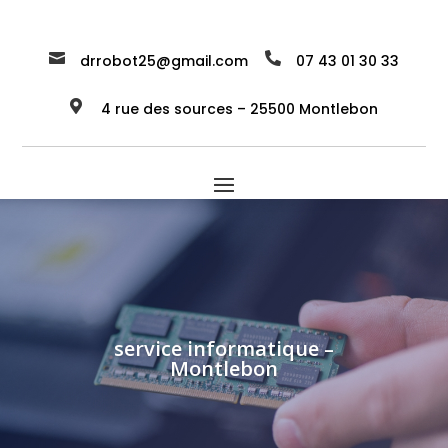


drrobot25@gmail.com
07 43 01 30 33

4 rue des sources – 25500 Montlebon
service informatique –
Montlebon