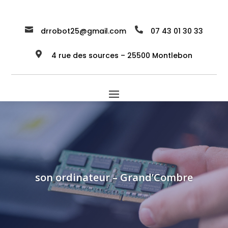


drrobot25@gmail.com
07 43 01 30 33

4 rue des sources – 25500 Montlebon
son ordinateur – Grand’Combre