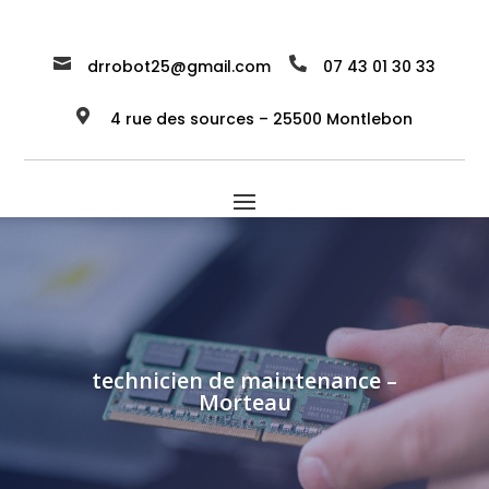


drrobot25@gmail.com
07 43 01 30 33

4 rue des sources – 25500 Montlebon
technicien de maintenance –
Morteau