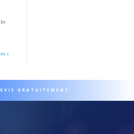
 En
tes »
DEVIS GRATUITEMENT