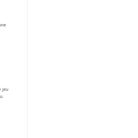
hone
 jeu
u.