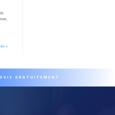
ils
noir,
tes »
DEVIS GRATUITEMENT